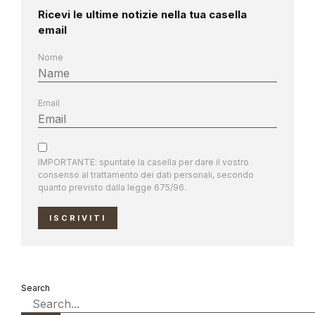
Ricevi le ultime notizie nella tua casella
email
Nome
Email
IMPORTANTE: spuntate la casella per dare il vostro
consenso al trattamento dei dati personali, secondo
quanto previsto dalla legge 675/96.
ISCRIVITI
Search