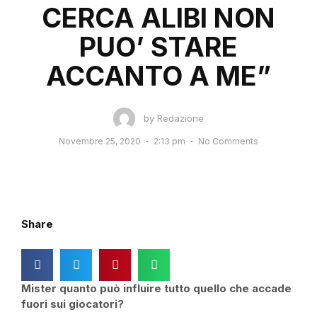
CERCA ALIBI NON
PUO’ STARE
ACCANTO A ME”
by
Redazione
Novembre 25, 2020
2:13 pm
No Comments
Share
Mister quanto può influire tutto quello che accade
fuori sui giocatori?