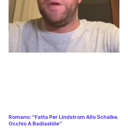
Romano: “Fatta Per Lindstrom Allo Schalke.
Occhio A Badiashile”