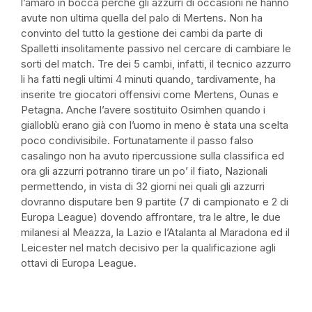
l’amaro in bocca perché gli azzurri di occasioni ne hanno
avute non ultima quella del palo di Mertens. Non ha
convinto del tutto la gestione dei cambi da parte di
Spalletti insolitamente passivo nel cercare di cambiare le
sorti del match. Tre dei 5 cambi, infatti, il tecnico azzurro
li ha fatti negli ultimi 4 minuti quando, tardivamente, ha
inserite tre giocatori offensivi come Mertens, Ounas e
Petagna. Anche l’avere sostituito Osimhen quando i
gialloblù erano già con l’uomo in meno è stata una scelta
poco condivisibile. Fortunatamente il passo falso
casalingo non ha avuto ripercussione sulla classifica ed
ora gli azzurri potranno tirare un po’ il fiato, Nazionali
permettendo, in vista di 32 giorni nei quali gli azzurri
dovranno disputare ben 9 partite (7 di campionato e 2 di
Europa League) dovendo affrontare, tra le altre, le due
milanesi al Meazza, la Lazio e l’Atalanta al Maradona ed il
Leicester nel match decisivo per la qualificazione agli
ottavi di Europa League.