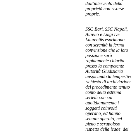
dall’intervento della
proprietà con risorse
proprie.
SSC Bari, SSC Napoli,
Aurelio e Luigi De
Laurentiis esprimono
con serenità la ferma
convinzione che la loro
posizione sarà
rapidamente chiarita
presso la competente
Autorità Giudiziaria
auspicando la tempestiv
richiesta di archiviazion
del procedimento tenuto
conto della estrema
serietà con cui
quotidianamente i
soggetti coinvolti
operano, ed hanno
sempre operato, nel
pieno e scrupoloso
rispetto della legge, dei