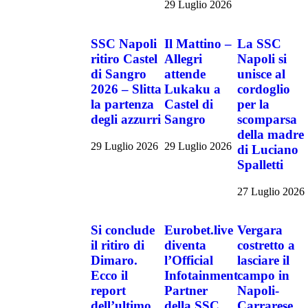
29 Luglio 2026
SSC Napoli
Il Mattino –
La SSC
ritiro Castel
Allegri
Napoli si
di Sangro
attende
unisce al
2026 – Slitta
Lukaku a
cordoglio
la partenza
Castel di
per la
degli azzurri
Sangro
scomparsa
della madre
29 Luglio 2026
29 Luglio 2026
di Luciano
Spalletti
27 Luglio 2026
Si conclude
Eurobet.live
Vergara
il ritiro di
diventa
costretto a
Dimaro.
l’Official
lasciare il
Ecco il
Infotainment
campo in
report
Partner
Napoli-
dell’ultimo
della SSC
Carrarese