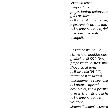
soggetto terzo,
indipendente e
professionista autorevole
già consulente
dell’Autorità giudiziaria,
e fortemente accreditato
nel settore calcistico, del
tutto estraneo agli
indagati.
Lascia basiti, poi, la
richiesta di liquidazione
giudiziale di SSC Bari,
proposta dalla medesim
Procura, ai sensi
dell’articolo 38 CCI,
trattandosi di società
assolutamente rispettosa
dei propri impegni
economici, le cui perdite
di esercizio – fisiologich
nel settore calcistico –
vengono
sistematicamente copert