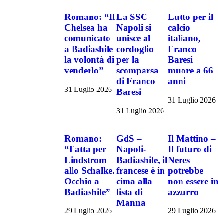
Romano: “Il
La SSC
Lutto per il
Chelsea ha
Napoli si
calcio
comunicato
unisce al
italiano,
a Badiashile
cordoglio
Franco
la volontà di
per la
Baresi
venderlo”
scomparsa
muore a 66
di Franco
anni
31 Luglio 2026
Baresi
31 Luglio 2026
31 Luglio 2026
Romano:
GdS –
Il Mattino –
“Fatta per
Napoli-
Il futuro di
Lindstrom
Badiashile, il
Neres
allo Schalke.
francese è in
potrebbe
Occhio a
cima alla
non essere i
Badiashile”
lista di
azzurro
Manna
29 Luglio 2026
29 Luglio 2026