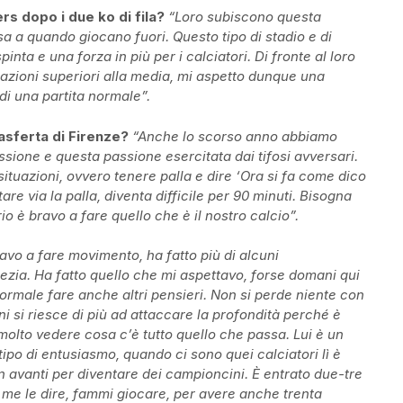
rs dopo i due ko di fila?
“Loro subiscono questa
a a quando giocano fuori. Questo tipo di stadio e di
inta e una forza in più per i calciatori. Di fronte al loro
azioni superiori alla media, mi aspetto dunque una
di una partita normale”.
rasferta di Firenze?
“Anche lo scorso anno abbiamo
ssione e questa passione esercitata dai tifosi avversari.
ituazioni, ovvero tenere palla e dire ‘Ora si fa come dico
are via la palla, diventa difficile per 90 minuti. Bisogna
io è bravo a fare quello che è il nostro calcio”.
avo a fare movimento, ha fatto più di alcuni
ezia. Ha fatto quello che mi aspettavo, forse domani qui
normale fare anche altri pensieri. Non si perde niente con
ni si riesce di più ad attaccare la profondità perché è
 molto vedere cosa c’è tutto quello che passa. Lui è un
tipo di entusiasmo, quando ci sono quei calciatori lì è
 avanti per diventare dei campioncini. È entrato due-tre
 me le dire, fammi giocare, per avere anche trenta