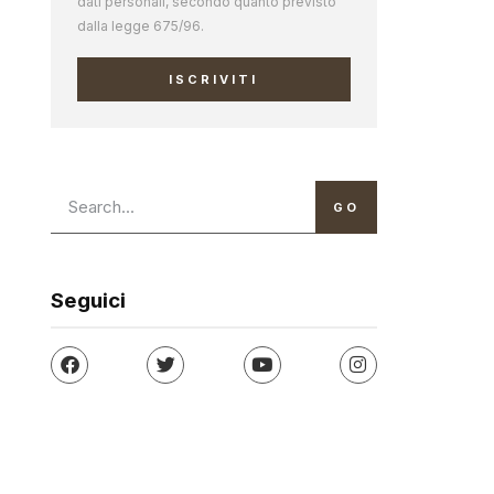
dati personali, secondo quanto previsto
dalla legge 675/96.
ISCRIVITI
GO
Seguici