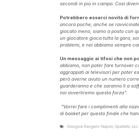
secondi in più in campo. Così diventa
Potrebbero esserci novità di forma
ancora poche, anche se ravvicinate.
giocato meno, siamo a posto con que
un giocatore gioca tutta la gara, son
problemi, e noi abbiamo sempre ca
Un messaggio ai tifosi che non p
abbiamo, non poter fare turnover co
aggrappati ai televisori per poter e
però averne avuto un numero corret
guarderanno e che saranno lì a soffi
noi avvertiremo questa forza”.
“Vorrei fare i complimenti alla nazi
di basket per questo finale che han
Glasgow Rangers-Napoli
,
Spalletti
,
ssc 