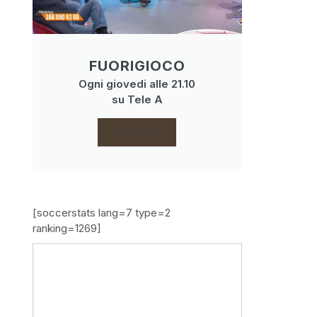
FUORIGIOCO
Ogni giovedi alle 21.10
su Tele A
CLICCA
[soccerstats lang=7 type=2
ranking=1269]