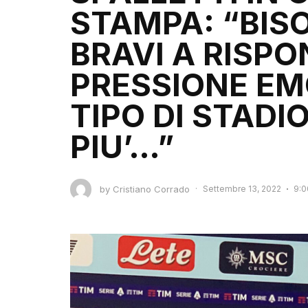
STAMPA: “BIS
BRAVI A RISP
PRESSIONE EM
TIPO DI STADIO
PIU’…”
by
Cristiano Corrado
·
Settembre 13, 2022
9:0