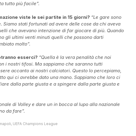
 tutto più facile”.
zione viste le sei partite in 15 giorni?
“Le gare sono
 Siamo stati fortunati ad avere delle cose da chi aveva
lli che avevano intenzione di far giocare di più. Quando
o gli ultimi venti minuti quelli che possono darti
mbiato molto”.
otranno esserci?
“Quella è la vera penalità che noi
n i nostri tifosi. Ma sappiamo che saranno tutti
ssere accanto ai nostri calciatori. Questo lo percepiamo,
to qui ci avrebbe dato una mano. Sappiamo che loro ci
are dalla parte giusta e a spingere dalla parte giusta e
onale di Volley e dare un in bocca al lupo alla nazionale
no da fare”.
napoli
,
UEFA Champions League