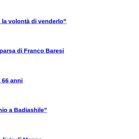
la volontà di venderlo”
mparsa di Franco Baresi
a 66 anni
io a Badiashile”