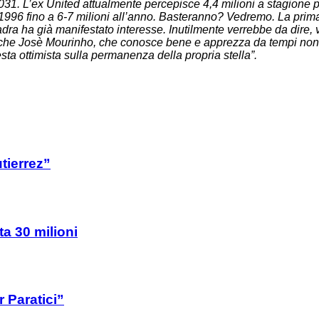
31. L’ex United attualmente percepisce 4,4 milioni a stagione p
 1996 fino a 6-7 milioni all’anno. Basteranno? Vedremo. La prima 
uadra ha già manifestato interesse. Inutilmente verrebbe da dire,
anche Josè Mourinho, che conosce bene e apprezza da tempi non s
a ottimista sulla permanenza della propria stella”.
tierrez”
ta 30 milioni
 Paratici”