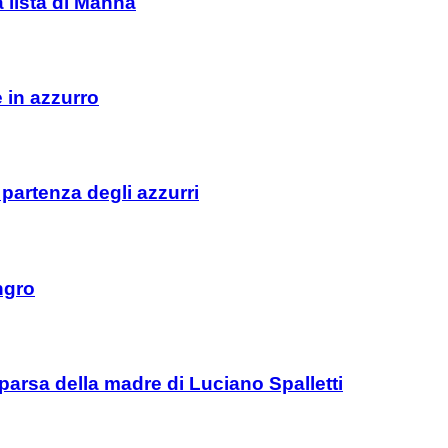
a lista di Manna
e in azzurro
 partenza degli azzurri
ngro
parsa della madre di Luciano Spalletti