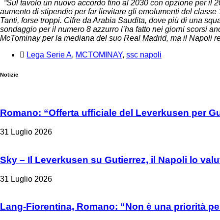
“Sul tavolo un nuovo accordo fino al 2030 con opzione per il 20
aumento di stipendio per far lievitare gli emolumenti del classe
Tanti, forse troppi. Cifre da Arabia Saudita, dove più di una sq
sondaggio per il numero 8 azzurro l’ha fatto nei giorni scorsi 
McTominay per la mediana del suo Real Madrid, ma il Napoli rest
Lega Serie A
,
MCTOMINAY
,
ssc napoli
Notizie
Romano: “Offerta ufficiale del Leverkusen per Gu
31 Luglio 2026
Sky – Il Leverkusen su Gutierrez, il Napoli lo valu
31 Luglio 2026
Lang-Fiorentina, Romano: “Non è una priorità per