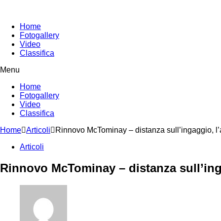
Home
Fotogallery
Video
Classifica
Menu
Home
Fotogallery
Video
Classifica
Home
Articoli
Rinnovo McTominay – distanza sull’ingaggio, l’
Articoli
Rinnovo McTominay – distanza sull’inga