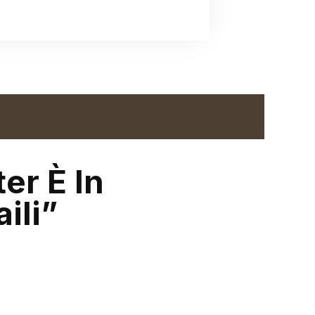
ter È In
ili”