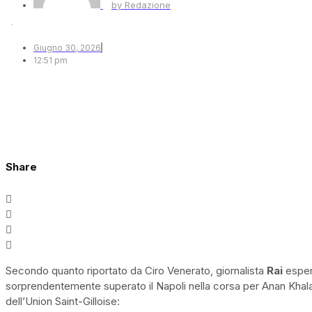
by
Redazione
·
Giugno 30, 2026
12:51 pm
Share
Secondo quanto riportato da Ciro Venerato, giornalista
Rai
espert
sorprendentemente superato il Napoli nella corsa per Anan Khalail
dell’Union Saint-Gilloise: