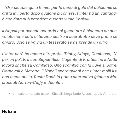
“Ore piccole qui a Rimini per la cena di gala del calciomercat
dritta in libertà dopo qualche bicchiere. l’Inter ha un vantagg
è convinta può prendere quando vuole Khalaili.
Il Napoli pur avendo accordo col giocatore è bloccato da due
valutazione data al terzino destro e soprattutto deve prima c
chiaro. Solo se va via un tesserato se ne prende un altro.
L’Inter però ha anche altri profili (Diaby, Ndoye, Cambiaso). N
per un po’. Era con Beppe Riso. L’agente di Frattesi ha il Nott
lavora anche su Cambiaso. Uno scambio con la Juve si potrebb
Carnevali e Marotta. Il Napoli spera quindi che l’Inter molli il
con meno ansia. Resta Dodò la prima alternativa (piace a Max 
staccati Norton-Cuffy e Juanlu”.
calciomercato napoli
,
Khalaili
,
Lega Serie A
,
ssc napoli
,
Venerato
Notizie