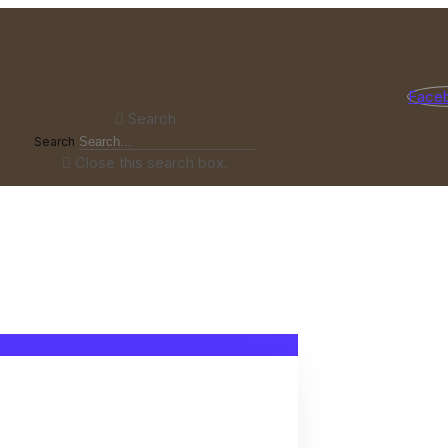
Face
Search
Search
Close this search box.