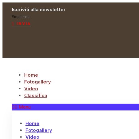
Vai
Iscriviti alla newsletter
al
Email
contenuto
INVIA
Home
Fotogallery
Video
Classifica
Menu
Home
Fotogallery
Video