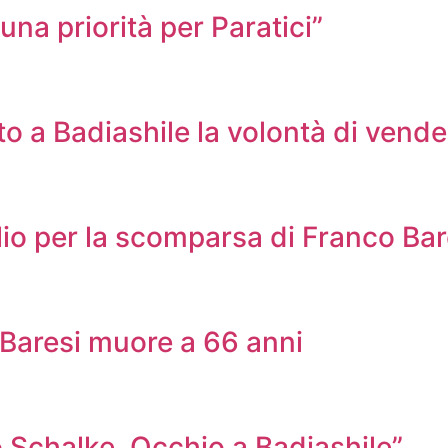
na priorità per Paratici”
 a Badiashile la volontà di vende
lio per la scomparsa di Franco Bar
o Baresi muore a 66 anni
 Schalke. Occhio a Badiashile”