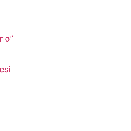
rlo”
esi