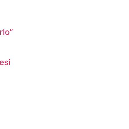
rlo”
esi