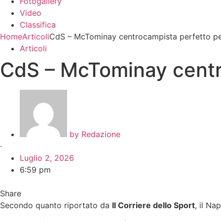
Fotogallery
Video
Classifica
Home
Articoli
CdS – McTominay centrocampista perfetto per
Articoli
CdS – McTominay centro
by
Redazione
·
Luglio 2, 2026
6:59 pm
Share
Secondo quanto riportato da
Il Corriere dello Sport
, il N