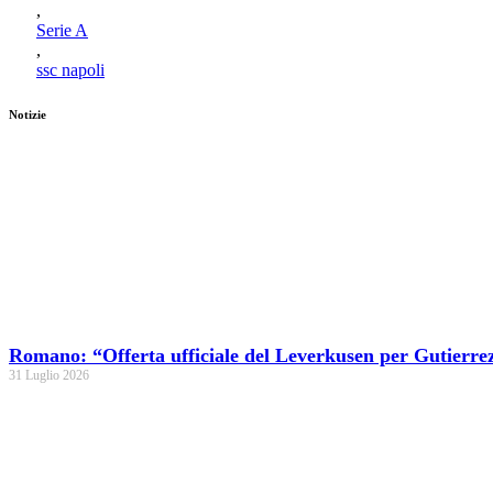
,
Serie A
,
ssc napoli
Notizie
Romano: “Offerta ufficiale del Leverkusen per Gutierre
31 Luglio 2026