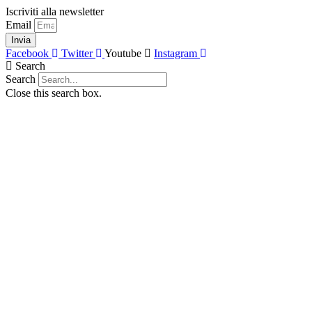
Vai
Iscriviti alla newsletter
al
Email
contenuto
Invia
Facebook
Twitter
Youtube
Instagram
Search
Search
Close this search box.